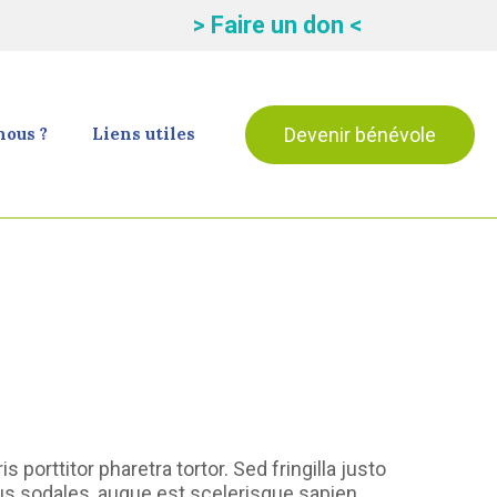
> Faire un don <
Devenir bénévole
ous ?
Liens utiles
porttitor pharetra tortor. Sed fringilla justo
s sodales, augue est scelerisque sapien,