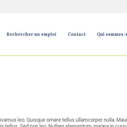
Rechercher un emploi
Contact
Qui sommes-n
vamus leo. Quisque ornare tellus ullamcorper nulla. Mauris 
is tellus. Sed non leo. Nullam elementum, magna in cursu